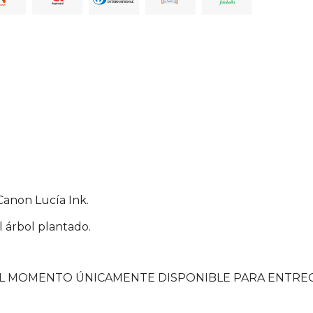
Naranja
CMR
Argencard
Cencosud
Diners
Canon Lucía Ink.
l árbol plantado.
L MOMENTO ÚNICAMENTE DISPONIBLE PARA ENTREGA