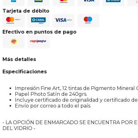
Mastercard
American Express
Tarjeta Shopping
Cabal
Visa
Tarjeta de débito
Maestro
Mastercard Débito
Cabal Débito
Visa Débito
Efectivo en puntos de pago
Pago Fácil
Rapipago
Más detalles
Especificaciones
Impresión Fine Art, 12 tintas de Pigmento Mineral 
Papel Photo Satín de 240grs.
Incluye certificado de originalidad y certificado de
Envío por correo a todo el país
- LA OPCIÓN DE ENMARCADO SE ENCUENTRA POR E
DEL VIDRIO -