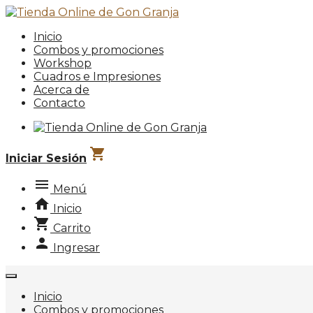
Inicio
Combos y promociones
Workshop
Cuadros e Impresiones
Acerca de
Contacto
shopping_cart
Iniciar Sesión
menu
Menú
home
Inicio
shopping_cart
Carrito
person
Ingresar
Inicio
Combos y promociones