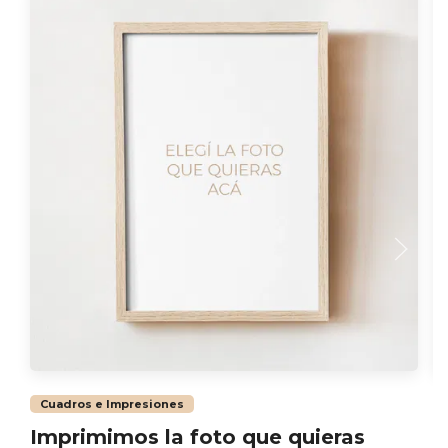
Cuadros e Impresiones
Imprimimos la foto que quieras
O